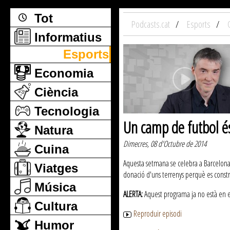
Tot
Podcasts.cat
Esports
Informatius
Esports
Economia
Ciència
Tecnologia
Un camp de futbol és
Natura
Dimecres, 08 d'Octubre de 2014
Cuina
Aquesta setmana se celebra a Barcelona
Viatges
donació d'uns terrenys perquè es const
Música
ALERTA:
Aquest programa ja no està en emi
Cultura
Reproduir episodi
Humor