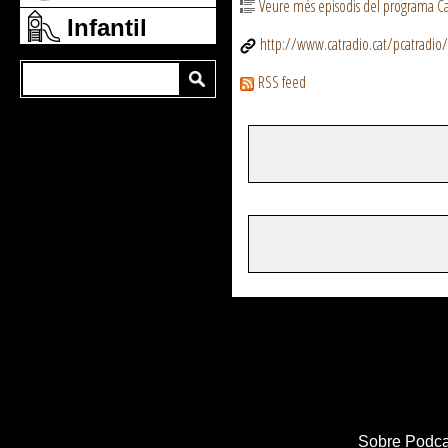
Veure més episodis del programa Ca
Infantil
http://www.catradio.cat/pcatradio/
RSS feed
Sobre Podca