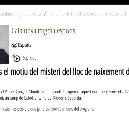
Catalunya migdia esports
Un camp de futbol és el motiu del misteri del 
Catalunya migdia esports
Esports
Reproduir
 el motiu del misteri del lloc de naixement
 el Primer Congrés Mundial sobre Gaudí. Recuperem aquest document emès el 2002 per
ruís un camp de futbol, el camp del Riudoms Deportiu.
ssió, i es possible que ja no es trobin els fitxers del programa.