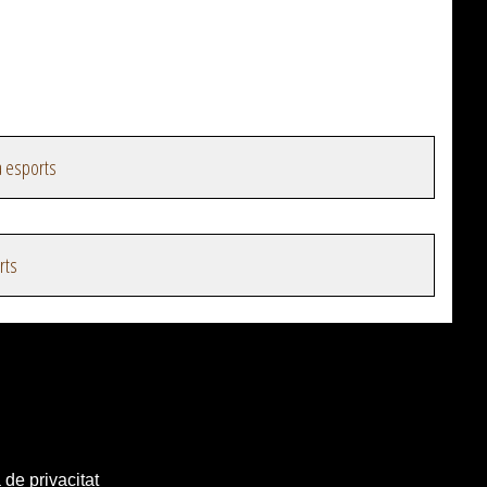
a esports
rts
 de privacitat