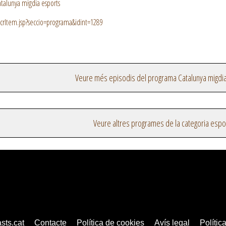
talunya migdia esports
crItem.jsp?seccio=programa&idint=1289
Veure més episodis del programa Catalunya migdi
Veure altres programes de la categoria espo
sts.cat
Contacte
Política de cookies
Avís legal
Política