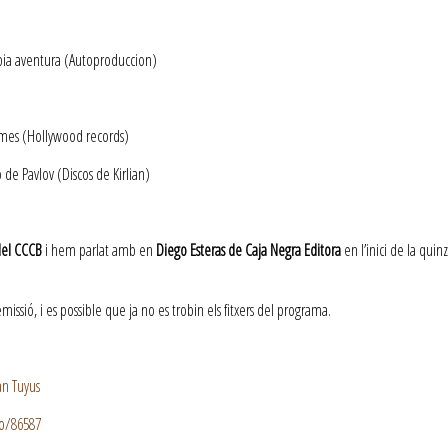
ia aventura (Autoproduccion)
mes (Hollywood records)
de Pavlov (Discos de Kirlian)
del CCCB
i hem parlat amb en
Diego Esteras de Caja Negra Editora
en l’inici de la quin
ssió, i es possible que ja no es trobin els fitxers del programa.
an Tuyus
io/86587