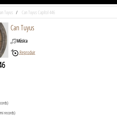
an Tuyus
Can Tuyus Capítol 446
Can Tuyus
Música
Reproduir
46
cords)
ami records)