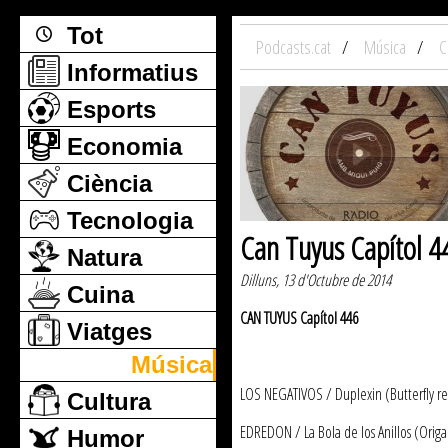
Tot
Podcasts.cat
Música
C
Informatius
Esports
Economia
Ciència
Tecnologia
Can Tuyus Capítol 4
Natura
Dilluns, 13 d'Octubre de 2014
Cuina
CAN TUYUS Capítol 446
Viatges
Música
LOS NEGATIVOS / Duplexin (Butterfly re
Cultura
EDREDON / La Bola de los Anillos (Orig
Humor