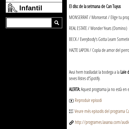
El disc de la setmana de Can Tuyus
Infantil
MONSERRAT / Monserrat / Elige tu prop
REAL ESTATE / Wonder Years (Domino)
BECK / Everybody's Gotta Learn Someti
HAZTE LAPON / Copla de amor del perro 
Avui hem traslladat la bodega a la
Laie 
seves llistes d’Spotify.
ALERTA:
Aquest programa ja no està en emi
Reproduir episodi
Veure més episodis del programa C
http://programes.laxarxa.com/aud