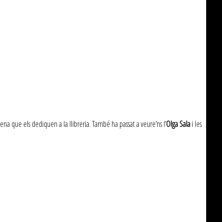
zena que els dediquen a la llibreria. També ha passat a veure’ns l’
Olga Sala
i les