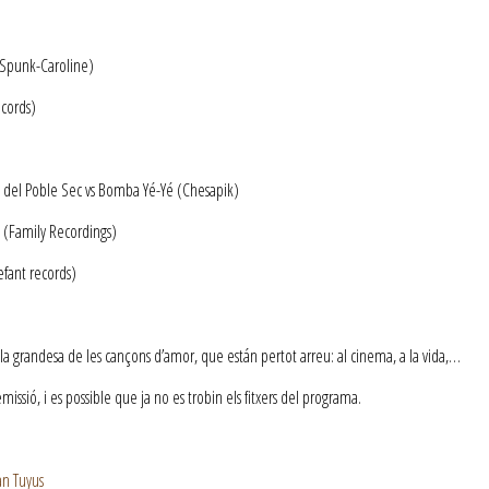
Spunk-Caroline)
cords)
el Poble Sec vs Bomba Yé-Yé (Chesapik)
 (Family Recordings)
efant records)
 la grandesa de les cançons d’amor, que están pertot arreu: al cinema, a la vida,…
ssió, i es possible que ja no es trobin els fitxers del programa.
an Tuyus