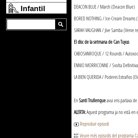
DEACON BLUE / March (Deacon Blue)
Infantil
BORED NOTHING / Ice-Cream Dreams (
SARAH VAUGHAN / Jive Samba (Verve re
El disc de la setmana de Can Tuyus
CABOSANROQUE / 12 Rounds / Autoxoc d
ENNIO MORRICONNE / Svolta Definitiva
LA BIEN QUERIDA / Poderes Extraños (El
En
Santi Trullenque
avui ens parlava de
ALERTA:
Aquest programa ja no està en emi
Reproduir episodi
Veure més episodis del programa C