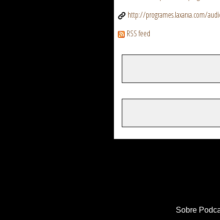
http://programes.laxarxa.com/aud
RSS feed
Sobre Podca