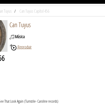
an Tuyus
Can Tuyus Capítol 456
Can Tuyus
Música
Reproduir
56
That Look Again (Turnstile- Caroline records)