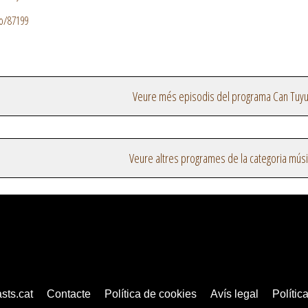
io/87199
Veure més episodis del programa Can Tuy
Veure altres programes de la categoria mús
sts.cat
Contacte
Política de cookies
Avís legal
Política