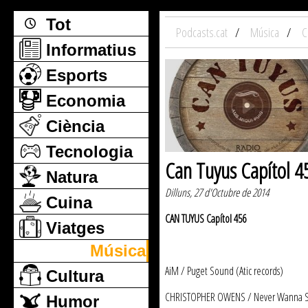
Tot
Podcasts.cat
Música
C
Informatius
Esports
Economia
Ciència
Tecnologia
Can Tuyus Capítol 4
Natura
Dilluns, 27 d'Octubre de 2014
Cuina
CAN TUYUS Capítol 456
Viatges
Música
AiM / Puget Sound (Atic records)
Cultura
CHRISTOPHER OWENS / Never Wanna See 
Humor