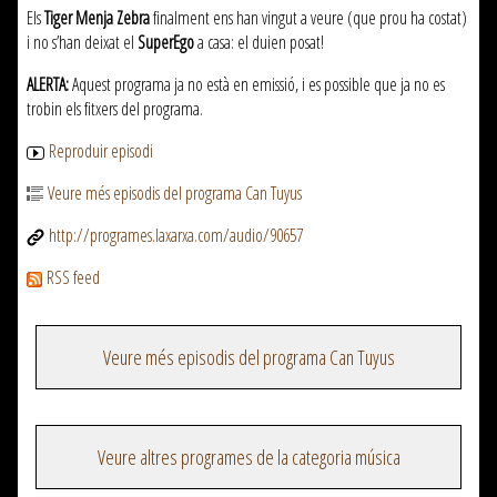
Els
Tiger Menja Zebra
finalment ens han vingut a veure (que prou ha costat)
i no s’han deixat el
SuperEgo
a casa: el duien posat!
ALERTA:
Aquest programa ja no està en emissió, i es possible que ja no es
trobin els fitxers del programa.
Reproduir episodi
Veure més episodis del programa Can Tuyus
http://programes.laxarxa.com/audio/90657
RSS feed
Veure més episodis del programa Can Tuyus
Veure altres programes de la categoria música