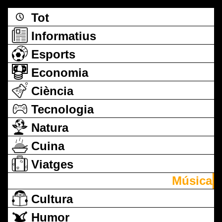
Tot
Informatius
Esports
Economia
Ciència
Tecnologia
Natura
Cuina
Viatges
Música
Cultura
Humor