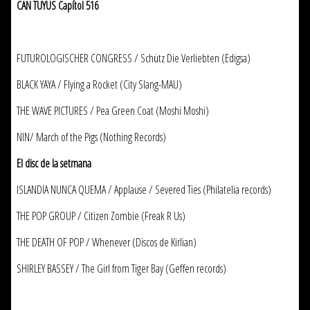
CAN TUYUS Capítol 516
FUTUROLOGISCHER CONGRESS / Schütz Die Verliebten (Edigsa)
BLACK YAYA / Flying a Rocket (City Slang-MAU)
THE WAVE PICTURES / Pea Green Coat (Moshi Moshi)
NIN/ March of the Pigs (Nothing Records)
El disc de la setmana
ISLANDIA NUNCA QUEMA / Applause / Severed Ties (Philatelia records)
THE POP GROUP / Citizen Zombie (Freak R Us)
THE DEATH OF POP / Whenever (Discos de Kirlian)
SHIRLEY BASSEY / The Girl from Tiger Bay (Geffen records)