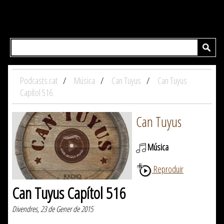
Podcasts.cat
Música
Can Tuyus
Can Tuyus
Capítol 516
Can Tuyus
Música
Reproduir
Can Tuyus Capítol 516
Divendres, 23 de Gener de 2015