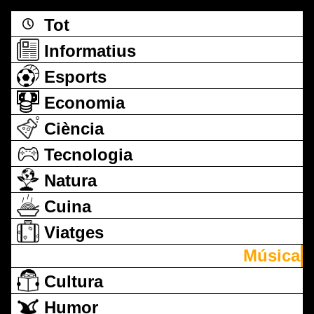
Tot
Informatius
Esports
Economia
Ciència
Tecnologia
Natura
Cuina
Viatges
Música
Cultura
Humor