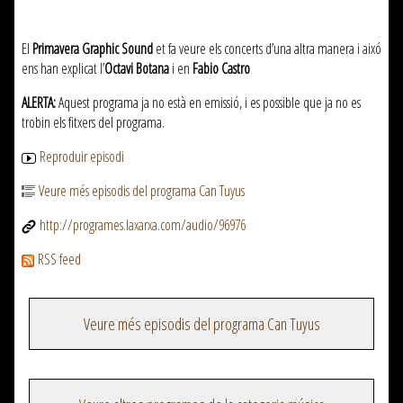
El
Primavera Graphic Sound
et fa veure els concerts d’una altra manera i aixó
ens han explicat l’
Octavi Botana
i en
Fabio Castro
ALERTA:
Aquest programa ja no està en emissió, i es possible que ja no es
trobin els fitxers del programa.
Reproduir episodi
Veure més episodis del programa Can Tuyus
http://programes.laxarxa.com/audio/96976
RSS feed
Veure més episodis del programa Can Tuyus