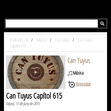
Podcasts.cat
Música
Can Tuyus
Can Tuyus
Capítol 615
Can Tuyus
Música
Reproduir
Can Tuyus Capítol 615
Dijous, 11 de Juny de 2015