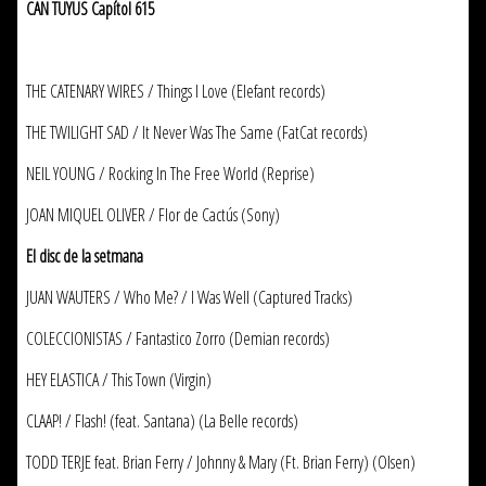
CAN TUYUS Capítol 615
THE CATENARY WIRES / Things I Love (Elefant records)
THE TWILIGHT SAD / It Never Was The Same (FatCat records)
NEIL YOUNG / Rocking In The Free World (Reprise)
JOAN MIQUEL OLIVER / Flor de Cactús (Sony)
El disc de la setmana
JUAN WAUTERS / Who Me? / I Was Well (Captured Tracks)
COLECCIONISTAS / Fantastico Zorro (Demian records)
HEY ELASTICA / This Town (Virgin)
CLAAP! / Flash! (feat. Santana) (La Belle records)
TODD TERJE feat. Brian Ferry / Johnny & Mary (Ft. Brian Ferry) (Olsen)