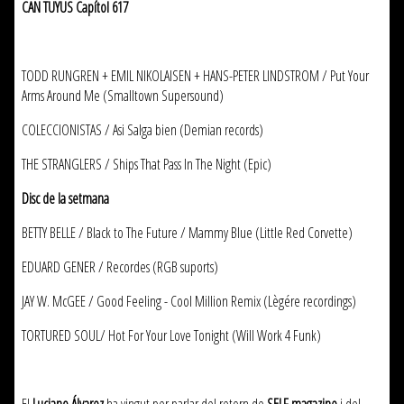
CAN TUYUS Capítol 617
TODD RUNGREN + EMIL NIKOLAISEN + HANS-PETER LINDSTROM / Put Your
Arms Around Me (Smalltown Supersound)
COLECCIONISTAS / Asi Salga bien (Demian records)
THE STRANGLERS / Ships That Pass In The Night (Epic)
Disc de la setmana
BETTY BELLE / Black to The Future / Mammy Blue (Little Red Corvette)
EDUARD GENER / Recordes (RGB suports)
JAY W. McGEE / Good Feeling - Cool Million Remix (Lègére recordings)
TORTURED SOUL/ Hot For Your Love Tonight (Will Work 4 Funk)