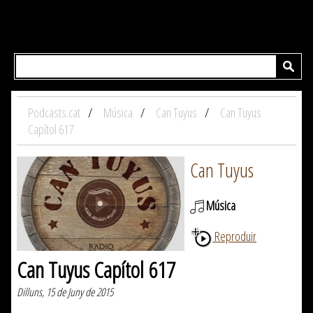
Podcasts.cat
Música
Can Tuyus
Can Tuyus
Capítol 617
Can Tuyus
Música
Reproduir
Can Tuyus Capítol 617
Dilluns, 15 de Juny de 2015