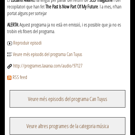
El
Luciano Álvarez
ha vingut per parlar del retorn de
SELF magazine
i del
recopilatori que han fet
The Past Is Now Part Of My Future
. I a mes, n’han
portat alguns per sortejar
ALERTA:
Aquest programa ja no està en emissió, i es possible que ja no es
trobin els fitxers del programa.
Reproduir episodi
Veure més episodis del programa Can Tuyus
http://programes.laxarxa.com/audio/97127
RSS feed
Veure més episodis del programa Can Tuyus
Veure altres programes de la categoria música