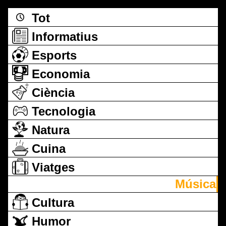
Tot
Informatius
Esports
Economia
Ciència
Tecnologia
Natura
Cuina
Viatges
Música
Cultura
Humor