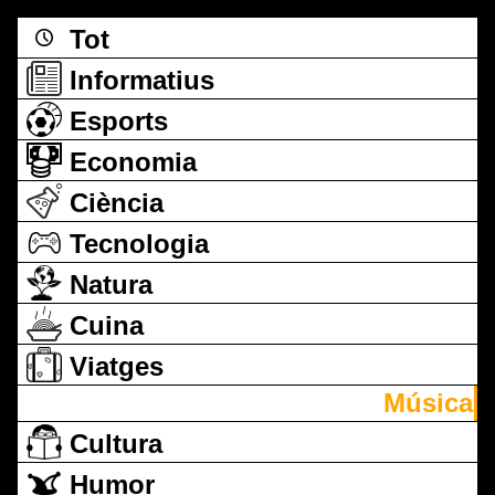
Tot
Informatius
Esports
Economia
Ciència
Tecnologia
Natura
Cuina
Viatges
Música
Cultura
Humor