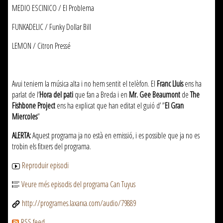
MEDIO ESCINICO / El Problema
FUNKADELIC / Funky Dollar Bill
LEMON / Citron Pressé
Avui teniem la música alta i no hem sentit el telèfon. El
Franc Lluis
ens ha
parlat de l’
Hora del pati
que fan a Breda i en
Mr. Gee Beaumont
de
The
Fishbone Project
ens ha explicat que han editat el guió d’ ”
El Gran
Miercoles
”
ALERTA:
Aquest programa ja no està en emissió, i es possible que ja no es
trobin els fitxers del programa.
Reproduir episodi
Veure més episodis del programa Can Tuyus
http://programes.laxarxa.com/audio/79889
RSS feed