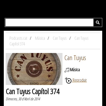
Podcasts.cat
Música
Can Tuyus
Can Tuyus
Capítol 374
Can Tuyus
Música
Reproduir
Can Tuyus Capítol 374
Dimecres, 30 d'Abril de 2014