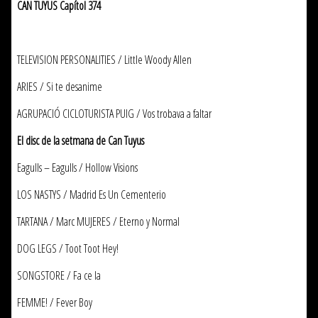
CAN TUYUS Capítol 374
TELEVISION PERSONALITIES / Little Woody Allen
ARIES / Si te desanime
AGRUPACIÓ CICLOTURISTA PUIG / Vos trobava a faltar
El disc de la setmana de Can Tuyus
Eagulls – Eagulls / Hollow Visions
LOS NASTYS / Madrid Es Un Cementerio
TARTANA / Marc MUJERES / Eterno y Normal
DOG LEGS / Toot Toot Hey!
SONGSTORE / Fa ce la
FEMME! / Fever Boy