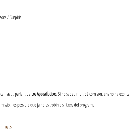
ons / Suspiria
car i avui, parlant de
Los Apocalípticos
. Si no sabeu molt bé com són, ens ho ha explica
ssió, i es possible que ja no es trobin els fitxers del programa.
an Tuyus