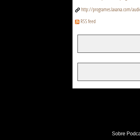
http://programes.laxarxa.com/aud
RSS feed
Sobre Podca