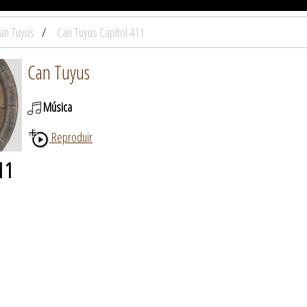
an Tuyus
Can Tuyus Capítol 411
Can Tuyus
Música
Reproduir
11