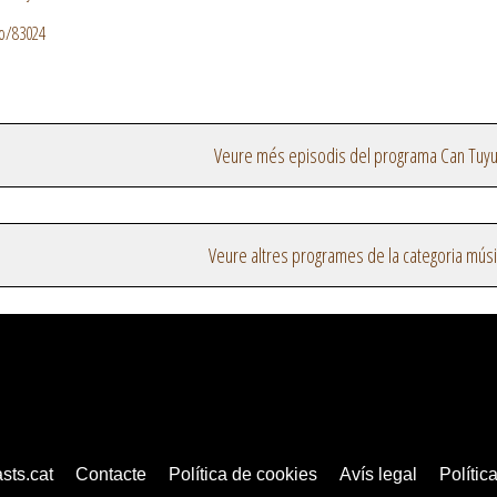
io/83024
Veure més episodis del programa Can Tuy
Veure altres programes de la categoria mús
sts.cat
Contacte
Política de cookies
Avís legal
Política