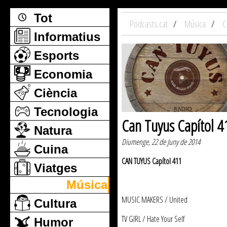
Tot
Podcasts.cat
Música
C
Informatius
Esports
Economia
Ciència
Tecnologia
Can Tuyus Capítol 4
Natura
Diumenge, 22 de Juny de 2014
Cuina
CAN TUYUS Capítol 411
Viatges
Música
MUSIC MAKERS / United
Cultura
TV GIRL / Hate Your Self
Humor