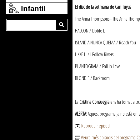
El disc de la setmana de Can Tuyus
Infantil
The Anna Thompsons - The Anna Thomps
HALCON / Doble L
ISLANDIA NUNCA QUEMA / Reach You
LIKKE LI / I Follow Rivers
PHANTOGRAM / Fall in Love
BLONDIE / Backroom
La
Cristina Consuegra
ens ha tornat a tru
ALERTA:
Aquest programa ja no està en emi
Reproduir episodi
Veure més episodis del programa C