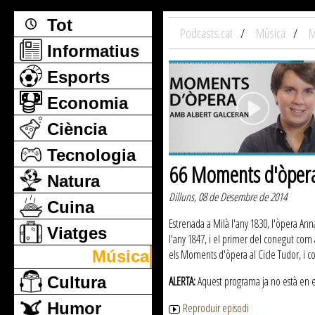
Tot
Podcasts.cat
Música
M
Informatius
Esports
Economia
Ciència
Tecnologia
66 Moments d'òpera:
Natura
Dilluns, 08 de Desembre de 2014
Cuina
Estrenada a Milà l'any 1830, l'òpera Ann
Viatges
l'any 1847, i el primer del conegut co
Música
els Moments d'òpera al Cicle Tudor, i
Cultura
ALERTA:
Aquest programa ja no està en emi
Humor
Reproduir episodi