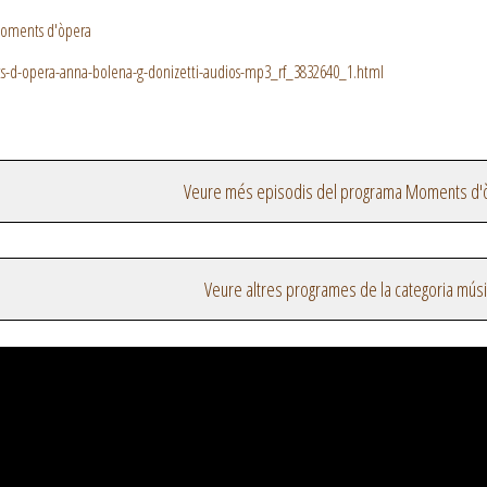
Moments d'òpera
-d-opera-anna-bolena-g-donizetti-audios-mp3_rf_3832640_1.html
Veure més episodis del programa Moments d'
Veure altres programes de la categoria mús