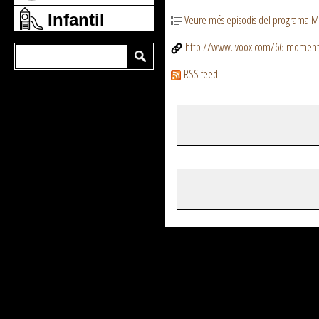
Infantil
Veure més episodis del programa 
http://www.ivoox.com/66-moments
RSS feed