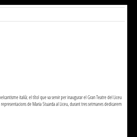
cantisme italià; el títol que va servir per inaugurar el Gran Teatre del Liceu
s representacions de Maria Stuarda al Liceu, durant tres setmanes dedicarem