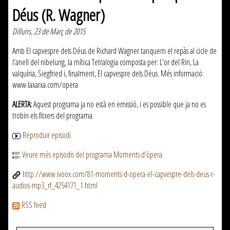
Déus (R. Wagner)
Dilluns, 23 de Març de 2015
Amb El capvespre dels Déus de Richard Wagner tanquem el repàs al cicle de
l'anell del nibelung, la mítica Tetralogia composta per: L'or del Rin, La
valquíria, Siegfried i, finalment, El capvespre dels Déus. Més informació:
www.laxarxa.com/opera
ALERTA:
Aquest programa ja no està en emissió, i es possible que ja no es
trobin els fitxers del programa.
Reproduir episodi
Veure més episodis del programa Moments d'òpera
http://www.ivoox.com/81-moments-d-opera-el-capvespre-dels-deus-r-
audios-mp3_rf_4254171_1.html
RSS feed