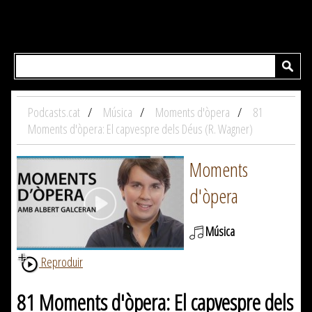
Podcasts.cat
Música
Moments d'òpera
81
Moments d'òpera: El capvespre dels Déus (R. Wagner)
Moments
d'òpera
Música
Reproduir
81 Moments d'òpera: El capvespre dels