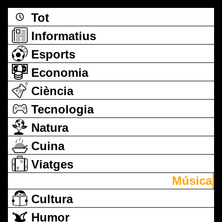
Tot
Informatius
Esports
Economia
Ciència
Tecnologia
Natura
Cuina
Viatges
Música
Cultura
Humor