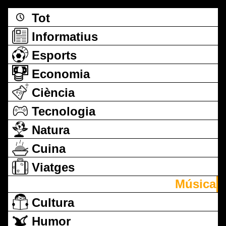
Tot
Informatius
Esports
Economia
Ciència
Tecnologia
Natura
Cuina
Viatges
Música
Cultura
Humor