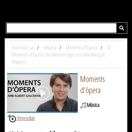
Podcasts.cat
Música
Moments d'òpera
42
Moments d'òpera: Die Meistersinger von Nürnberg (R.
Wagner)
Moments
d'òpera
Música
Reproduir