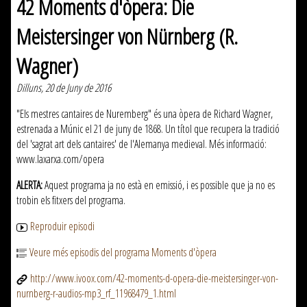
42 Moments d'òpera: Die
Meistersinger von Nürnberg (R.
Wagner)
Dilluns, 20 de Juny de 2016
"Els mestres cantaires de Nuremberg" és una òpera de Richard Wagner,
estrenada a Múnic el 21 de juny de 1868. Un títol que recupera la tradició
del 'sagrat art dels cantaires' de l'Alemanya medieval. Més informació:
www.laxarxa.com/opera
ALERTA:
Aquest programa ja no està en emissió, i es possible que ja no es
trobin els fitxers del programa.
Reproduir episodi
Veure més episodis del programa Moments d'òpera
http://www.ivoox.com/42-moments-d-opera-die-meistersinger-von-
nurnberg-r-audios-mp3_rf_11968479_1.html