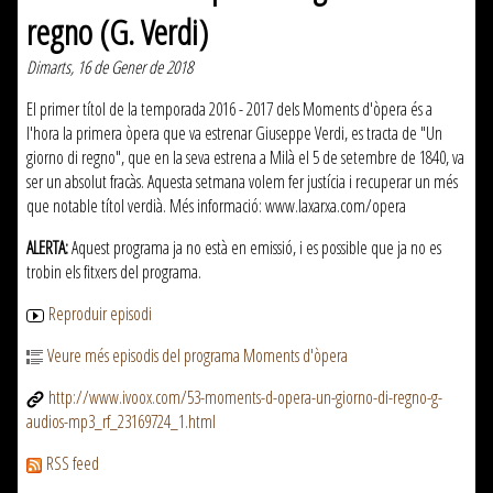
regno (G. Verdi)
Dimarts, 16 de Gener de 2018
El primer títol de la temporada 2016 - 2017 dels Moments d'òpera és a
l'hora la primera òpera que va estrenar Giuseppe Verdi, es tracta de "Un
giorno di regno", que en la seva estrena a Milà el 5 de setembre de 1840, va
ser un absolut fracàs. Aquesta setmana volem fer justícia i recuperar un més
que notable títol verdià. Més informació: www.laxarxa.com/opera
ALERTA:
Aquest programa ja no està en emissió, i es possible que ja no es
trobin els fitxers del programa.
Reproduir episodi
Veure més episodis del programa Moments d'òpera
http://www.ivoox.com/53-moments-d-opera-un-giorno-di-regno-g-
audios-mp3_rf_23169724_1.html
RSS feed