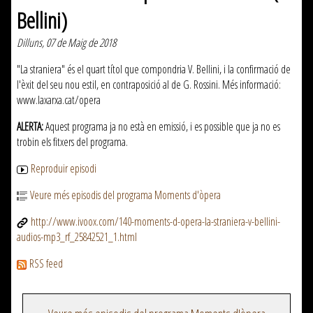
Bellini)
Dilluns, 07 de Maig de 2018
"La straniera" és el quart títol que compondria V. Bellini, i la confirmació de
l'èxit del seu nou estil, en contraposició al de G. Rossini. Més informació:
www.laxarxa.cat/opera
ALERTA:
Aquest programa ja no està en emissió, i es possible que ja no es
trobin els fitxers del programa.
Reproduir episodi
Veure més episodis del programa Moments d'òpera
http://www.ivoox.com/140-moments-d-opera-la-straniera-v-bellini-
audios-mp3_rf_25842521_1.html
RSS feed