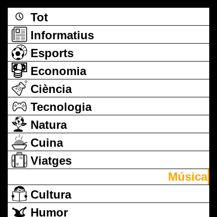
Tot
Informatius
Esports
Economia
Ciència
Tecnologia
Natura
Cuina
Viatges
Música
Cultura
Humor