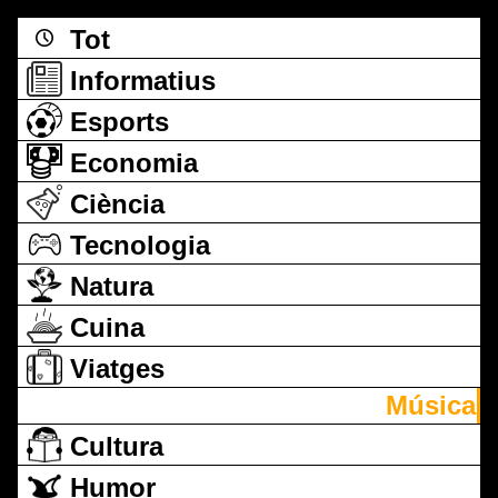
Tot
Informatius
Esports
Economia
Ciència
Tecnologia
Natura
Cuina
Viatges
Música
Cultura
Humor