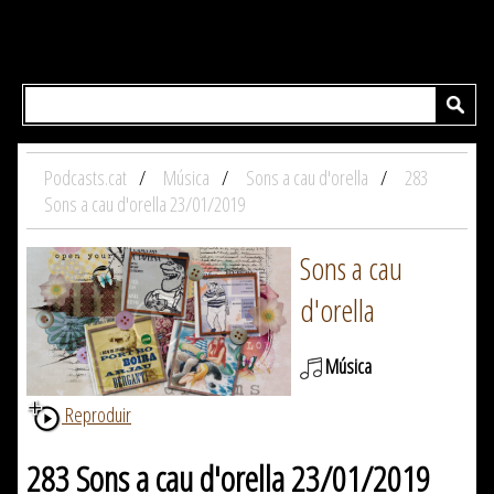
Podcasts.cat
Música
Sons a cau d'orella
283
Sons a cau d'orella 23/01/2019
Sons a cau
d'orella
Música
Reproduir
283 Sons a cau d'orella 23/01/2019