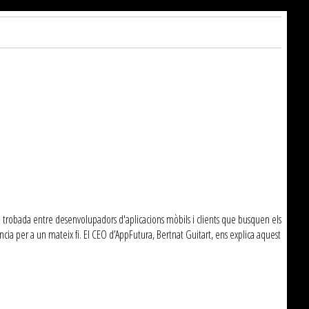
e trobada entre desenvolupadors d'aplicacions mòbils i clients que busquen els
cia per a un mateix fi. El CEO d’AppFutura, Bertnat Guitart, ens explica aquest