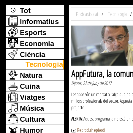
Tot
Podcasts.cat
Tecnologia
Informatius
Esports
Economia
Ciència
Tecnologia
AppFutura, la comuni
Natura
Dijous, 22 de Juny de 2017
Cuina
Les apps són un mercat a l’alça que no 
Viatges
millors professionals del sector. Aques
Música
projecte.
Cultura
ALERTA:
Aquest programa ja no està en emi
Humor
Reproduir episodi