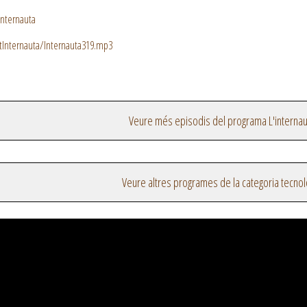
internauta
stInternauta/Internauta319.mp3
Veure més episodis del programa L'internau
Veure altres programes de la categoria tecnol