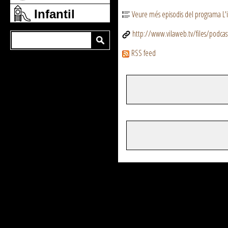
Infantil
Veure més episodis del programa L'
http://www.vilaweb.tv/files/podca
RSS feed