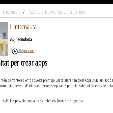
L'internauta
AppFutura, la comunitat per crear apps
L'internauta
Tecnologia
Reproduir
tat per crear apps
entén de fronteres. Amb aquesta premissa uns catalans han creat AppFutura, un lloc d
ta comunitat permet d’unir dues persones separades per milers de quilòmetres de distàn
ssió, i es possible que ja no es trobin els fitxers del programa.