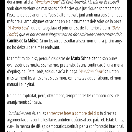
dona nom al disc
"American Crow"
(El Corb Americà, i la tria no és casual)
,
amb dues versions de matisades diferències que justifiquen sobradament
l'escolta de què anomena "versió alternativa", junt amb una versió, un poc
més breu i amb algunes variacions en els instruments dels solos de la peça
"A World Lost
", que encapçalava el primer disc de l'anterior àlbum
"Data
Lords"
,
que es pot escoltar íntegrament en dos emissions consecutives dels
Camins de la Música.
Si no les vàreu escoltar al seu moment, fa ja cinc anys,
no ho deixeu per a més endavant.
La temàtica del disc, perquè els discos de
Maria Schneider
no són pures
evanescències musicals sense més pretensió, és una continuació, una mena
d'epíleg,
del Data
Lords, sols que ací a la peça
"American Crow"
s'ajunten
musicalment les al·lusions als dos mons esmentats a aquell àlbum, el món
natural i el digital.
No ho he explicitat, però, òbviament, sempre totes les composicions i els
arranjaments són seus.
Combativa com és
, en les
entrevistes fetes a compte del disc
fa directes
argumentacions contra les flaires antidemocràtics al seu país -els Estats Units,
clar- i la manca de diàleg democràtic substituït per la confrontació irracional.