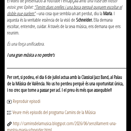
El vídeo de presentació al YouTube l'encapçala amb
una frase del filòsof
estoic grec Epítet:
“Tenim dues orelles i una boca perquè puguem escoltar el
doble que parlem”
–una cosa que sembla un art perdut, diu la
Maria
. I
aquesta és la veritable essència de la visió de
Schneider.
Ella demana
escoltar, entendre, cuidar. A través de la seva música, ens demana que ens
reunim.
És una força unificadora.
I una gran música a no perdre's
____________________________________________________________
Per cert, si podeu, el dia 6 de juliol actua amb la Classical Jazz Band, al Palau
de la Música de València. No us ho perdeu perquè és una oportunitat única,
i no crec que torne a passar per ací. I el preu és més que assequible!!
Reproduir episodi
Veure més episodis del programa Camins de la Música
http://caminsdelamusica.blogspot.com/2026/06/senzillament-una-
mestra-maria-schneider.html