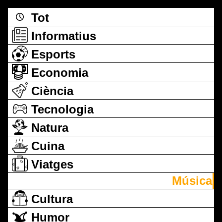
Tot
Informatius
Esports
Economia
Ciència
Tecnologia
Natura
Cuina
Viatges
Música
Cultura
Humor