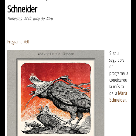
Schneider
Dimecres, 24 de Juny de 2026
Programa 760
Si sou
seguidors
del
programa ja
coneixereu
la música
de la
Maria
Schneider.