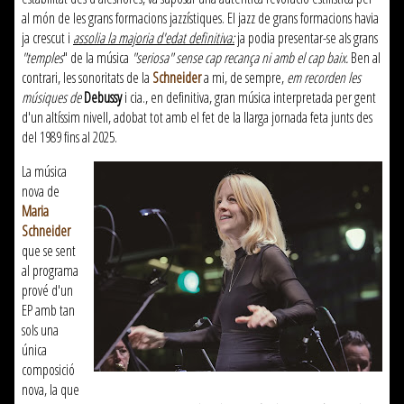
al món de les grans formacions jazzístiques. El jazz de grans formacions havia
ja crescut i
assolia la majoria d'edat definitiva:
ja podia presentar-se als grans
"temples
" de la música
"seriosa"
sense cap recança ni amb el cap baix.
Ben al
contrari, les sonoritats de la
Schneider
a mi, de sempre,
em recorden les
músiques de
Debussy
i cia
.,
en definitiva, gran música interpretada per gent
d'un altíssim nivell, adobat tot amb el fet de la llarga jornada feta junts des
del 1989 fins al 2025.
La música
nova de
Maria
Schneider
que se sent
al programa
prové d'un
EP amb tan
sols una
única
composició
nova, la que