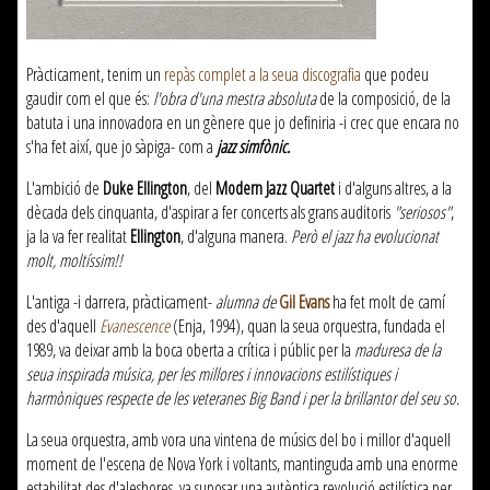
Pràcticament, tenim un
repàs complet a la
seua
discografia
que podeu
gaudir com el que és:
l'obra d'una mestra absoluta
de la composició, de la
batuta i una innovadora en un gènere que jo definiria -i crec que encara no
s'ha fet així, que jo sàpiga- com a
jazz simfònic.
L'ambició de
Duke Ellington
, del
Modern Jazz Quartet
i d'alguns altres, a la
dècada dels cinquanta, d'aspirar a fer concerts als grans auditoris
"seriosos"
,
ja la va fer realitat
Ellington
, d'alguna manera.
Però el jazz ha evolucionat
molt, moltíssim!!
L'antiga -i darrera, pràcticament-
alumna de
Gil Evans
ha fet molt de camí
des d'aquell
Evanescence
(
Enja
, 1994), quan la
seua
orquestra, fundada el
1989, va deixar amb la boca oberta a crítica i públic per la
maduresa de la
seua
inspirada música, per les millores i innovacions estilístiques i
harmòniques respecte de les veteranes Big Band i per la brillantor del seu so.
La
seua
orquestra, amb vora una vintena de músics del bo i millor d'aquell
moment de l'escena de Nova York i voltants, mantinguda amb una enorme
estabilitat des d'aleshores, va suposar una autèntica revolució estilística per