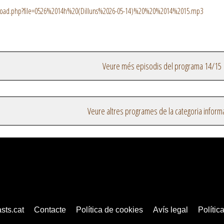
load.php?file=0526%2014h%20(Dilluns%2026-05-14)%20%20%2014%2015.mp3
Veure més episodis del programa 14/15
Veure altres programes de la categoria inform
sts.cat
Contacte
Política de cookies
Avís legal
Política