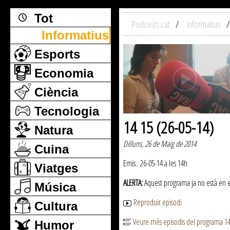
Tot
Podcasts.cat
Informatius
Informatius
Esports
Economia
Ciència
Tecnologia
14 15 (26-05-14)
Natura
Dilluns, 26 de Maig de 2014
Cuina
Emis.: 26-05-14 a les 14h
Viatges
ALERTA:
Aquest programa ja no està en emi
Música
Reproduir episodi
Cultura
Veure més episodis del programa 1
Humor