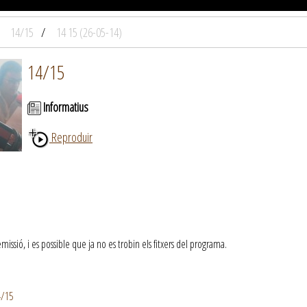
14/15
14 15 (26-05-14)
14/15
Informatius
Reproduir
ssió, i es possible que ja no es trobin els fitxers del programa.
4/15