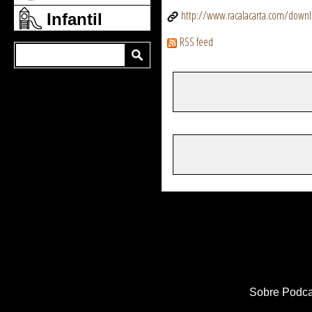
http://www.racalacarta.com/down
Infantil
RSS feed
Sobre Podca