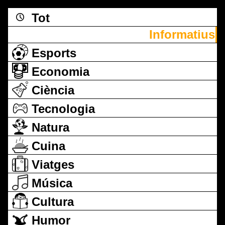
Tot
Informatius
Esports
Economia
Ciència
Tecnologia
Natura
Cuina
Viatges
Música
Cultura
Humor