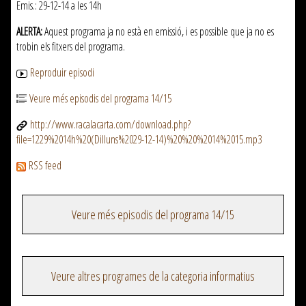
Emis.: 29-12-14 a les 14h
ALERTA:
Aquest programa ja no està en emissió, i es possible que ja no es
trobin els fitxers del programa.
Reproduir episodi
Veure més episodis del programa 14/15
http://www.racalacarta.com/download.php?
file=1229%2014h%20(Dilluns%2029-12-14)%20%20%2014%2015.mp3
RSS feed
Veure més episodis del programa 14/15
Veure altres programes de la categoria informatius