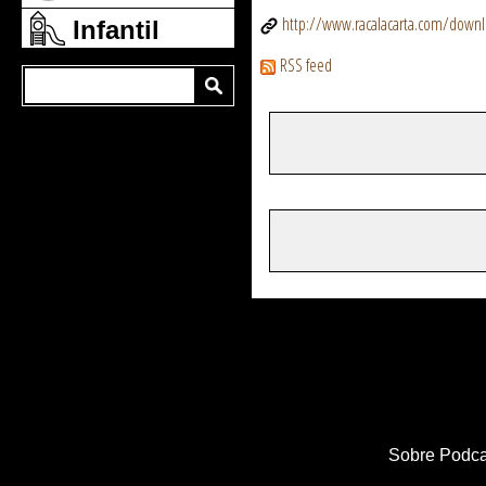
http://www.racalacarta.com/dow
Infantil
RSS feed
Sobre Podca