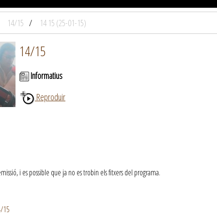
14/15
14 15 (25-01-15)
14/15
Informatius
Reproduir
ssió, i es possible que ja no es trobin els fitxers del programa.
4/15