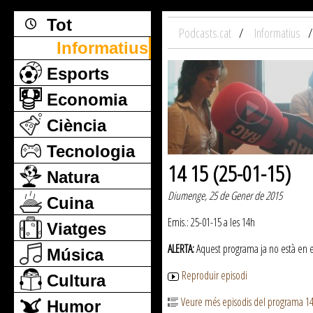
Tot
Podcasts.cat
Informatius
Informatius
Esports
Economia
Ciència
Tecnologia
14 15 (25-01-15)
Natura
Diumenge, 25 de Gener de 2015
Cuina
Emis.: 25-01-15 a les 14h
Viatges
ALERTA:
Aquest programa ja no està en emi
Música
Reproduir episodi
Cultura
Veure més episodis del programa 1
Humor