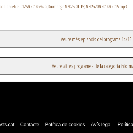
nload.php?file=0125%2014h%20(Diumenge%2025-01-15)%20%20%2014%2015.mp3
Veure més episodis del programa 14/15
Veure altres programes de la categoria inform
sts.cat
Contacte
Política de cookies
Avís legal
Política