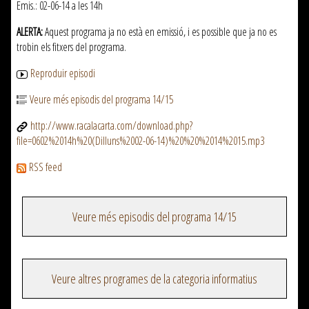
Emis.: 02-06-14 a les 14h
ALERTA:
Aquest programa ja no està en emissió, i es possible que ja no es
trobin els fitxers del programa.
Reproduir episodi
Veure més episodis del programa 14/15
http://www.racalacarta.com/download.php?
file=0602%2014h%20(Dilluns%2002-06-14)%20%20%2014%2015.mp3
RSS feed
Veure més episodis del programa 14/15
Veure altres programes de la categoria informatius