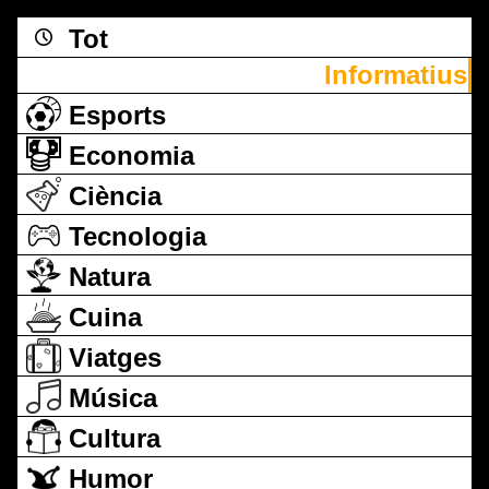
Tot
Informatius
Esports
Economia
Ciència
Tecnologia
Natura
Cuina
Viatges
Música
Cultura
Humor