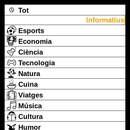
Tot
Informatius
Esports
Economia
Ciència
Tecnologia
Natura
Cuina
Viatges
Música
Cultura
Humor