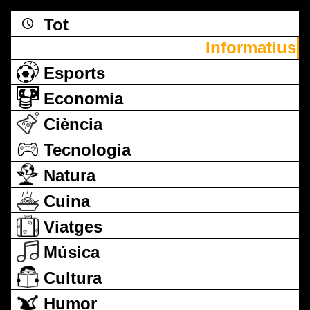
Tot
Informatius
Esports
Economia
Ciència
Tecnologia
Natura
Cuina
Viatges
Música
Cultura
Humor