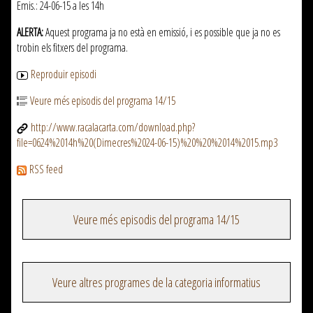
Emis.: 24-06-15 a les 14h
ALERTA:
Aquest programa ja no està en emissió, i es possible que ja no es
trobin els fitxers del programa.
Reproduir episodi
Veure més episodis del programa 14/15
http://www.racalacarta.com/download.php?
file=0624%2014h%20(Dimecres%2024-06-15)%20%20%2014%2015.mp3
RSS feed
Veure més episodis del programa 14/15
Veure altres programes de la categoria informatius