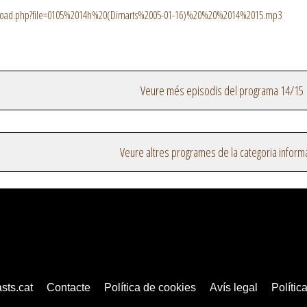
nload.php?file=0105%2014h%20(Dimarts%2005-01-16)%20%20%2014%2015.mp3
Veure més episodis del programa 14/15
Veure altres programes de la categoria inform
sts.cat
Contacte
Política de cookies
Avís legal
Política