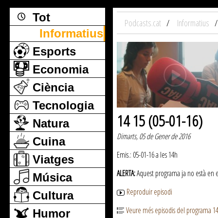
Tot
Podcasts.cat
Informatius
Informatius
Esports
Economia
Ciència
Tecnologia
14 15 (05-01-16)
Natura
Dimarts, 05 de Gener de 2016
Cuina
Emis.: 05-01-16 a les 14h
Viatges
ALERTA:
Aquest programa ja no està en emi
Música
Reproduir episodi
Cultura
Veure més episodis del programa 1
Humor