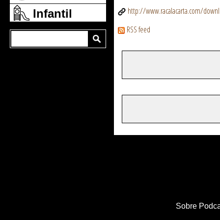
http://www.racalacarta.com/dow
Infantil
RSS feed
Sobre Podca