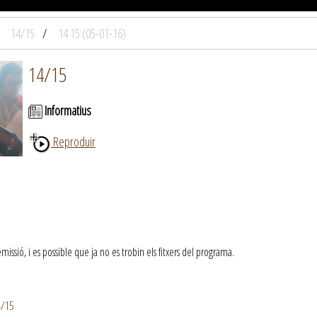
14/15
14 15 (05-01-16)
14/15
Informatius
Reproduir
ssió, i es possible que ja no es trobin els fitxers del programa.
4/15