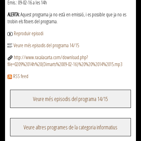
Emis.: 09-02-16 a les 14h
ALERTA:
Aquest programa ja no està en emissió, i es possible que ja no es
trobin els fitxers del programa.
Reproduir episodi
Veure més episodis del programa 14/15
http://www.racalacarta.com/download.php?
file=0209%2014h%20(Dimarts%2009-02-16)%20%20%2014%2015.mp3
RSS feed
Veure més episodis del programa 14/15
Veure altres programes de la categoria informatius