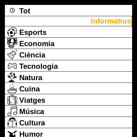
Tot
Informatius
Esports
Economia
Ciència
Tecnologia
Natura
Cuina
Viatges
Música
Cultura
Humor