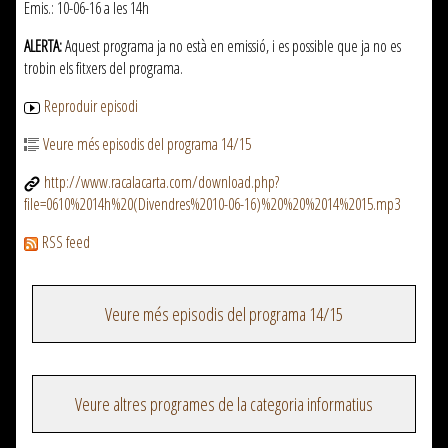
Emis.: 10-06-16 a les 14h
ALERTA:
Aquest programa ja no està en emissió, i es possible que ja no es
trobin els fitxers del programa.
Reproduir episodi
Veure més episodis del programa 14/15
http://www.racalacarta.com/download.php?
file=0610%2014h%20(Divendres%2010-06-16)%20%20%2014%2015.mp3
RSS feed
Veure més episodis del programa 14/15
Veure altres programes de la categoria informatius