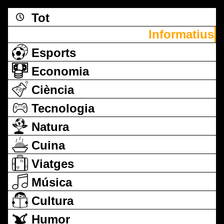
Tot
Informatius
Esports
Economia
Ciència
Tecnologia
Natura
Cuina
Viatges
Música
Cultura
Humor