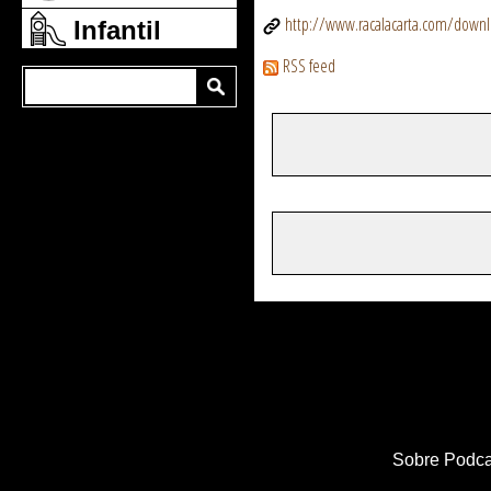
http://www.racalacarta.com/down
Infantil
RSS feed
Sobre Podca