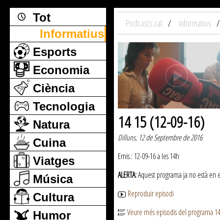
Tot
Podcasts.cat
Informatius
Informatius
Esports
Economia
Ciència
Tecnologia
14 15 (12-09-16)
Natura
Dilluns, 12 de Septembre de 2016
Cuina
Emis.: 12-09-16 a les 14h
Viatges
ALERTA:
Aquest programa ja no està en emi
Música
Reproduir episodi
Cultura
Veure més episodis del programa 1
Humor