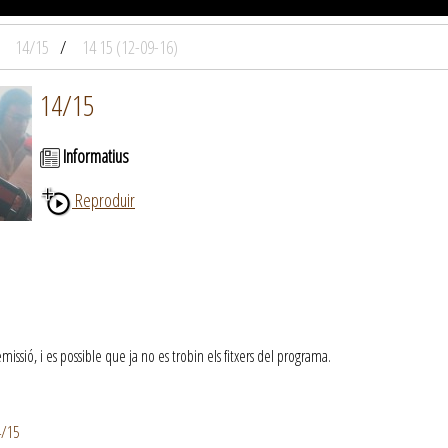
14/15
14 15 (12-09-16)
14/15
Informatius
Reproduir
ssió, i es possible que ja no es trobin els fitxers del programa.
4/15