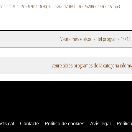
load.php?file=0912%2014h%20(Dilluns%2012-09-16)%20%20%2014%2015.mp3
Veure més episodis del programa 14/15
Veure altres programes de la categoria inform
sts.cat
Contacte
Política de cookies
Avís legal
Política