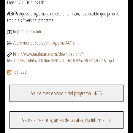
Emis.: 17-10-16 a les 14h
ALERTA:
Aquest programa ja no està en emissió, i es possible que ja no es
trobin els fitxers del programa.
Reproduir episodi
Veure més episodis del programa 14/15
http://www.racalacarta.com/download.php?
file=1017%2014h%20(Dilluns%2017-10-16)%20%20%2014%2015.mp3
RSS feed
Veure més episodis del programa 14/15
Veure altres programes de la categoria informatius