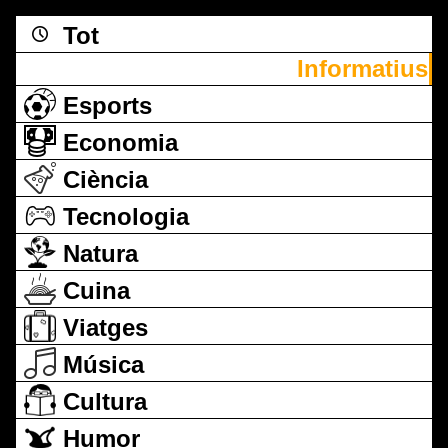
Tot
Informatius
Esports
Economia
Ciència
Tecnologia
Natura
Cuina
Viatges
Música
Cultura
Humor