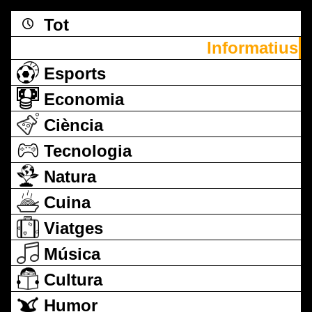
Tot
Informatius
Esports
Economia
Ciència
Tecnologia
Natura
Cuina
Viatges
Música
Cultura
Humor