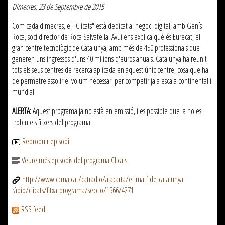
Dimecres, 23 de Septembre de 2015
Com cada dimecres, el "Clicats" està dedicat al negoci digital, amb Genís
Roca, soci director de Roca Salvatella. Avui ens explica què és Eurecat, el
gran centre tecnològic de Catalunya, amb més de 450 professionals que
generen uns ingressos d'uns 40 milions d'euros anuals. Catalunya ha reunit
tots els seus centres de recerca aplicada en aquest únic centre, cosa que ha
de permetre assolir el volum necessari per competir ja a escala continental i
mundial.
ALERTA:
Aquest programa ja no està en emissió, i es possible que ja no es
trobin els fitxers del programa.
Reproduir episodi
Veure més episodis del programa Clicats
http://www.ccma.cat/catradio/alacarta/el-matí-de-catalunya-
ràdio/clicats/fitxa-programa/seccio/1566/4271
RSS feed