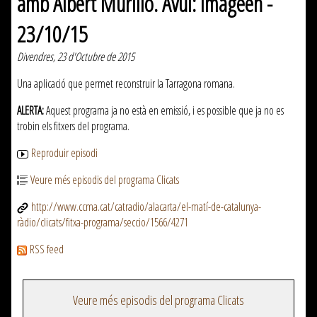
amb Albert Murillo. Avui: Imageen -
23/10/15
Divendres, 23 d'Octubre de 2015
Una aplicació que permet reconstruir la Tarragona romana.
ALERTA:
Aquest programa ja no està en emissió, i es possible que ja no es
trobin els fitxers del programa.
Reproduir episodi
Veure més episodis del programa Clicats
http://www.ccma.cat/catradio/alacarta/el-matí-de-catalunya-
ràdio/clicats/fitxa-programa/seccio/1566/4271
RSS feed
Veure més episodis del programa Clicats