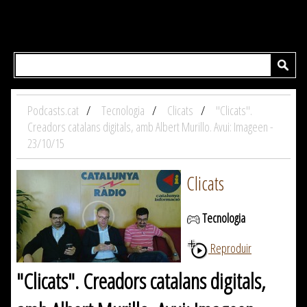
Podcasts.cat
Tecnologia
Clicats
"Clicats".
Creadors catalans digitals, amb Albert Murillo. Avui: Imageen -
23/10/15
Clicats
Tecnologia
Reproduir
"Clicats". Creadors catalans digitals,