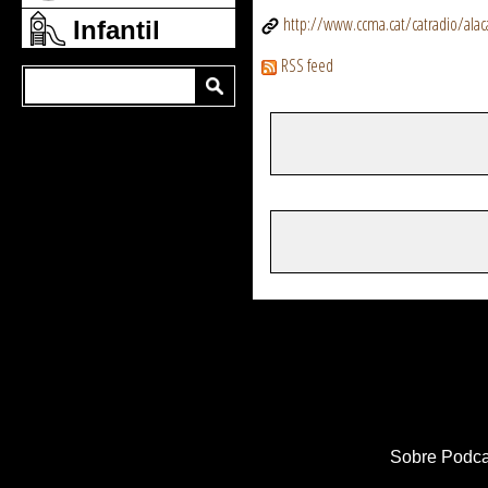
http://www.ccma.cat/catradio/alaca
Infantil
RSS feed
Sobre Podca