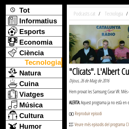
Tot
Podcasts.cat
Tecnologia
Informatius
Esports
Economia
Ciència
Tecnologia
"Clicats". L'Albert 
Natura
Dijous, 26 de Maig de 2016
Cuina
Hem provat les Samsung Gear VR. Més que
Viatges
ALERTA:
Aquest programa ja no està en emi
Música
Reproduir episodi
Cultura
Veure més episodis del programa Cli
Humor