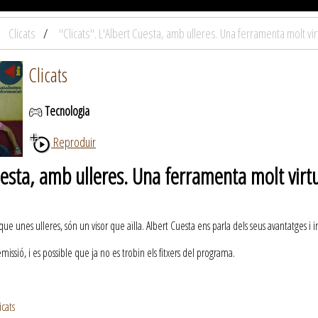
Clicats
"Clicats". L'Albert Cuesta, amb ulleres. Una ferramenta molt vir
Clicats
Tecnologia
Reproduir
Cuesta, amb ulleres. Una ferramenta molt vir
 unes ulleres, són un visor que aïlla. Albert Cuesta ens parla dels seus avantatges i 
ssió, i es possible que ja no es trobin els fitxers del programa.
cats