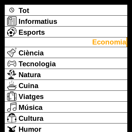
Tot
Informatius
Esports
Economia
Ciència
Tecnologia
Natura
Cuina
Viatges
Música
Cultura
Humor