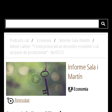
Podcasts.cat
Economia
Informe Sala i Martín
Antoni Cañete: "S'està provocant un desordre econòmic i cal
un pacte de productivitat" - 06/07/22
Informe Sala i
Martín
Economia
Reproduir