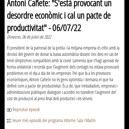
Antoni Cañete: "S'està provocant un
desordre econòmic i cal un pacte de
productivitat" - 06/07/22
Dimecres, 06 de Juliol de 2022
El president de la patronal de la petita i la mitjana empresa és crític amb la
decisió del govern de donar la baixa automàtica durant cinc dies en cas de
tenir símptomes compatibles amb la covid. Lamenta que s'hagi aprovat de
forma unilateral i recorda que l'augment dels contagis no estava provocant
problemes en el dia a dia de les empreses. Pel que fa a les previsions
econòmiques, Antoni Cañete no és gens optimista i demana el que ha
definit com a pacte de productivitat. És a dir, que treballadors, empreses i
administracions públiques dialoguin i acordin no transferir l'augment del
cost de producció al preu final dels productes i els serveis.
Reproduir episodi
Veure més episodis del programa Informe Sala i Martín