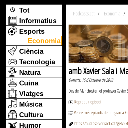
Tot
Podcasts.cat
Economia
Informatius
Esports
Economia
Ciència
Tecnologia
amb Xavier Sala i M
Natura
Dimarts, 16 d'Octubre de 2018
Cuina
Des de Manchester, el professor Xavier 
Viatges
Reproduir episodi
Música
Veure més episodis del programa Ec
Cultura
https://audioserver.rac1.cat/get/
Humor