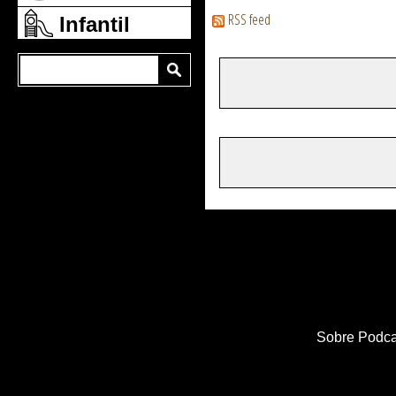
RSS feed
Infantil
Sobre Podca