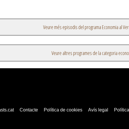
Veure més episodis del programa Economia al Ver
Veure altres programes de la categoria econ
sts.cat
Contacte
Política de cookies
Avís legal
Política