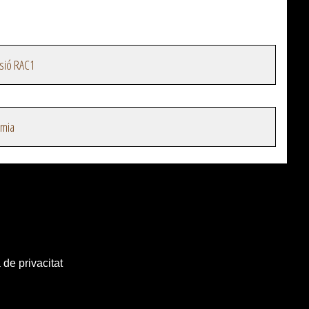
sió RAC1
omia
 de privacitat