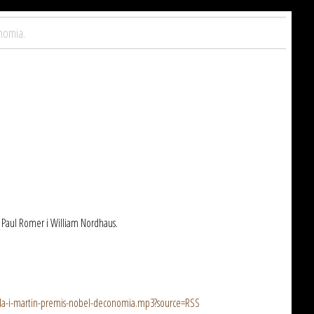
nomia.
: Paul Romer i William Nordhaus.
-sala-i-martin-premis-nobel-deconomia.mp3?source=RSS