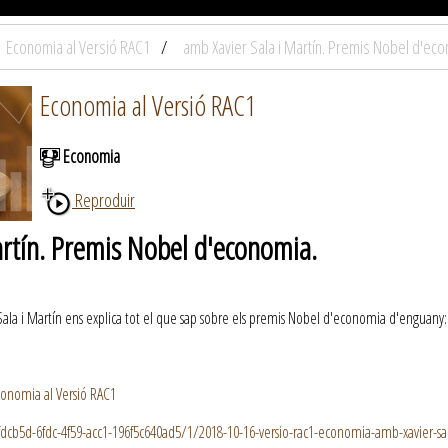
Economia al Versió RAC1
amb Xavier Sala i Martín. Premis Nobel d'eco
Economia al Versió RAC1
Economia
Reproduir
artín. Premis Nobel d'economia.
Sala i Martín ens explica tot el que sap sobre els premis Nobel d'economia d'enguany
onomia al Versió RAC1
29fdcb5d-6fdc-4f59-acc1-196f5c640ad5/1/2018-10-16-versio-rac1-economia-amb-xavier