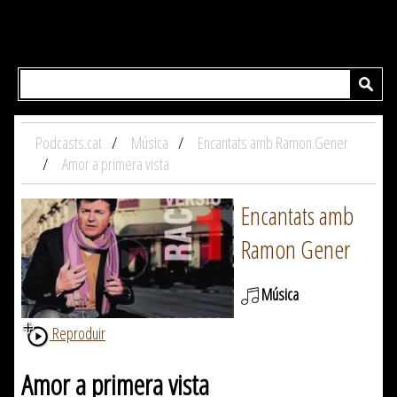
Podcasts.cat
Música
Encantats amb Ramon Gener
Amor a primera vista
Encantats amb
Ramon Gener
Música
Reproduir
Amor a primera vista