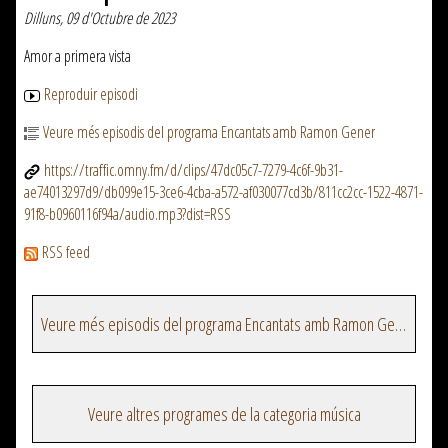
Dilluns, 09 d'Octubre de 2023
Amor a primera vista
Reproduir episodi
Veure més episodis del programa Encantats amb Ramon Gener
https://traffic.omny.fm/d/clips/47dc05c7-7279-4c6f-9b31-
ae74013297d9/db099e15-3ce6-4cba-a572-af030077cd3b/811cc2cc-1522-4871-
91f8-b0960116f94a/audio.mp3?dist=RSS
RSS feed
Veure més episodis del programa Encantats amb Ramon Gener
Veure altres programes de la categoria música