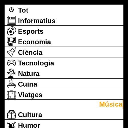
Tot
Informatius
Esports
Economia
Ciència
Tecnologia
Natura
Cuina
Viatges
Música
Cultura
Humor