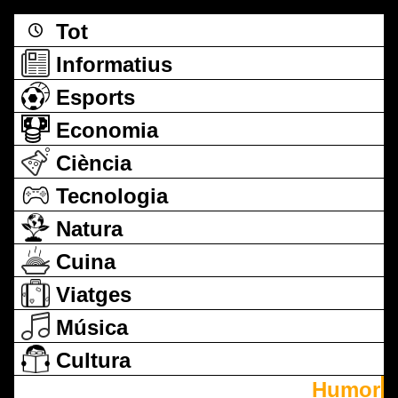
Tot
Informatius
Esports
Economia
Ciència
Tecnologia
Natura
Cuina
Viatges
Música
Cultura
Humor