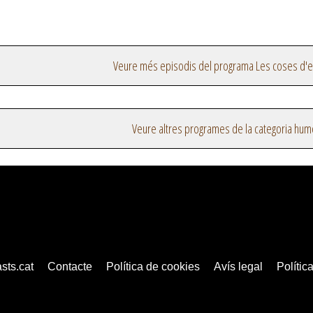
Veure més episodis del programa Les coses d'
Veure altres programes de la categoria hum
sts.cat
Contacte
Política de cookies
Avís legal
Política