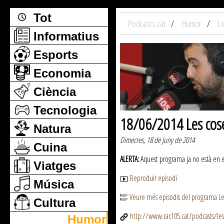
Tot
Podcasts.cat
Humor
L
Informatius
Esports
Economia
Ciència
Tecnologia
18/06/2014 Les cos
Natura
Dimecres, 18 de Juny de 2014
Cuina
ALERTA:
Aquest programa ja no està en emi
Viatges
Reproduir episodi
Música
Veure més episodis del programa Le
Cultura
http://www.rac105.cat/podcasts/le
Humor