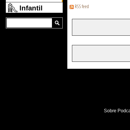
RSS feed
Infantil
Sobre Podca