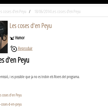
es coses d'en Peyu
18/06/2014 Les coses d'en Peyu
Les coses d'en Peyu
Humor
Reproduir
es d'en Peyu
ssió, i es possible que ja no es trobin els fitxers del programa.
s coses d'en Peyu
s-coses-d-en-peyu