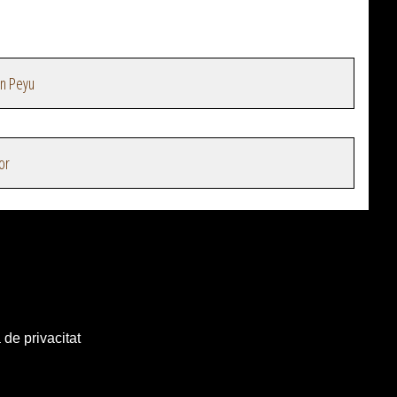
en Peyu
or
 de privacitat