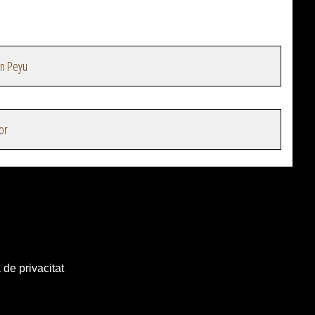
en Peyu
or
 de privacitat