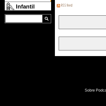
RSS feed
Infantil
Sobre Podca