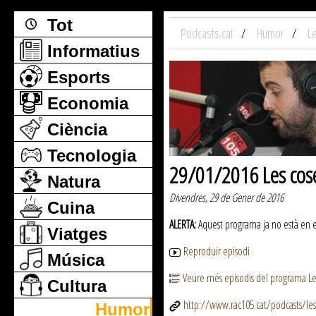
Tot
Podcasts.cat
Humor
L
Informatius
Esports
Economia
Ciència
Tecnologia
29/01/2016 Les cos
Natura
Divendres, 29 de Gener de 2016
Cuina
ALERTA:
Aquest programa ja no està en emi
Viatges
Reproduir episodi
Música
Veure més episodis del programa Le
Cultura
http://www.rac105.cat/podcasts/le
Humor