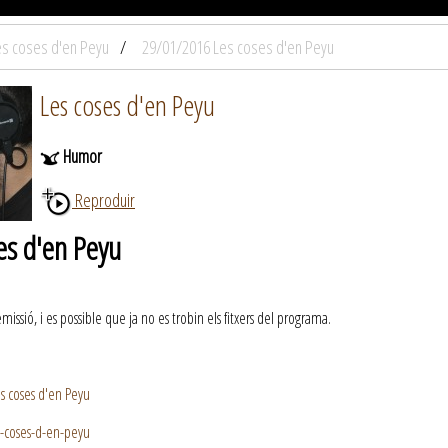
es coses d'en Peyu
29/01/2016 Les coses d'en Peyu
Les coses d'en Peyu
Humor
Reproduir
es d'en Peyu
ssió, i es possible que ja no es trobin els fitxers del programa.
s coses d'en Peyu
s-coses-d-en-peyu