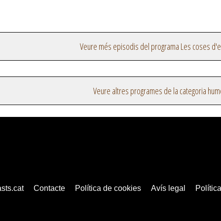
Veure més episodis del programa Les coses d'
Veure altres programes de la categoria hum
sts.cat
Contacte
Política de cookies
Avís legal
Política