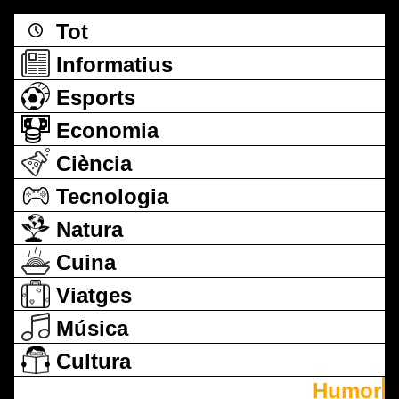
Tot
Informatius
Esports
Economia
Ciència
Tecnologia
Natura
Cuina
Viatges
Música
Cultura
Humor