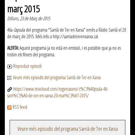
març 2015
Dilluns, 23 de Març de 2015
46a càpsula del programa “Sarrià de Ter en Xarxa” emès a Ràdio Sarrià el 20
de març de 2015. Més info a http://sarriadeterenxarxa.cat
ALERTA:
Aquest programa ja no està en emissió, i es possible que ja no es
trobin els fitxers del programa.
Reproduir episodi
Veure més episodis del programa Sarrià de Ter en Xarxa
https://www.mixcloud.com/rogercasero/c%C3%A0psula-46-
sarri%C3%A0-de-ter-en-xarxa-20-mar%C3%A7-2015/
RSS feed
Veure més episodis del programa Sarrià de Ter en Xarxa