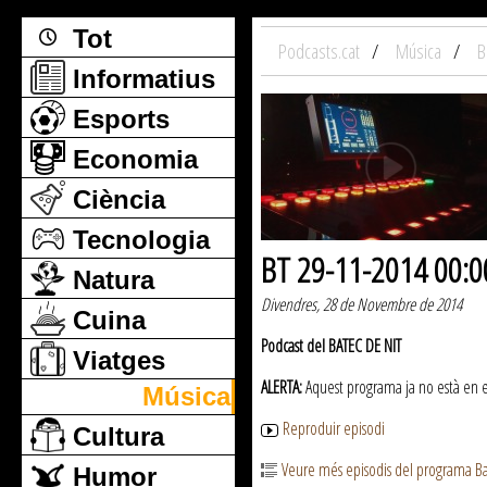
Tot
Podcasts.cat
Música
B
Informatius
Esports
Economia
Ciència
Tecnologia
BT 29-11-2014 00:0
Natura
Divendres, 28 de Novembre de 2014
Cuina
Podcast del BATEC DE NIT
Viatges
ALERTA:
Aquest programa ja no està en emi
Música
Reproduir episodi
Cultura
Veure més episodis del programa Ba
Humor