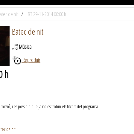
atec de nit
BT 29-11-2014 00:00 h
Batec de nit
Música
Reproduir
0 h
ssió, i es possible que ja no es trobin els fitxers del programa.
tec de nit