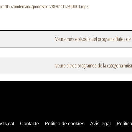
.com/flaix/ondemand/podcastbac/BT20141129000001.mp3
Veure més episodis del programa Batec de 
Veure altres programes de la categoria mús
sts.cat
Contacte
Política de cookies
Avís legal
Política