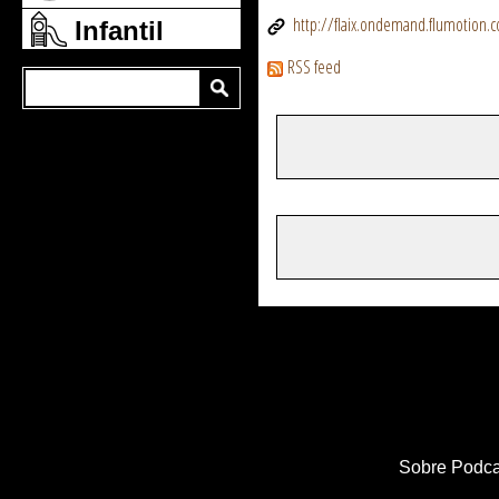
http://flaix.ondemand.flumotion
Infantil
RSS feed
Sobre Podca