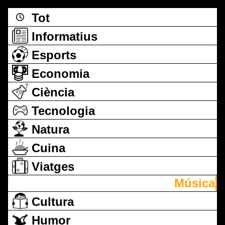
Tot
Informatius
Esports
Economia
Ciència
Tecnologia
Natura
Cuina
Viatges
Música
Cultura
Humor