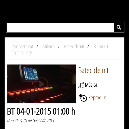
Podcasts.cat
Música
Batec de nit
BT 04-01-
2015 01:00 h
Batec de nit
Música
Reproduir
BT 04-01-2015 01:00 h
Divendres, 09 de Gener de 2015