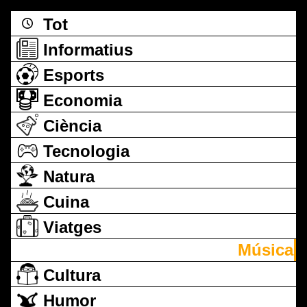
Tot
Informatius
Esports
Economia
Ciència
Tecnologia
Natura
Cuina
Viatges
Música
Cultura
Humor