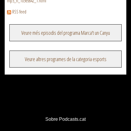
mp3_rf_10365842_1.html
RSS feed
Veure més episodis del programa Marca't un Canyu
Veure altres programes de la categoria esports
Sobre Podcasts.cat