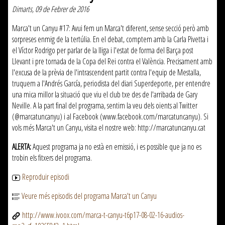
Dimarts, 09 de Febrer de 2016
Marca't un Canyu #17: Avui fem un Marca't diferent, sense secció però amb
sorpreses enmig de la tertúlia. En el debat, comptem amb la Carla Pivetta i
el Víctor Rodrigo per parlar de la lliga i l'estat de forma del Barça post
Llevant i pre tornada de la Copa del Rei contra el València. Precisament amb
l'excusa de la prèvia de l'intrascendent partit contra l'equip de Mestalla,
truquem a l'Andrés García, periodista del diari Superdeporte, per entendre
una mica millor la situació que viu el club txe des de l'arribada de Gary
Neville. A la part final del programa, sentim la veu dels oients al Twitter
(@marcatuncanyu) i al Facebook (www.facebook.com/marcatuncanyu). Si
vols més Marca't un Canyu, visita el nostre web: http://marcatuncanyu.cat
ALERTA:
Aquest programa ja no està en emissió, i es possible que ja no es
trobin els fitxers del programa.
Reproduir episodi
Veure més episodis del programa Marca't un Canyu
http://www.ivoox.com/marca-t-canyu-t6p17-08-02-16-audios-