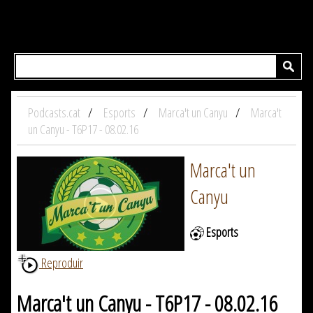
Podcasts.cat
Esports
Marca't un Canyu
Marca't
un Canyu - T6P17 - 08.02.16
Marca't un
Canyu
Esports
Reproduir
Marca't un Canyu - T6P17 - 08.02.16