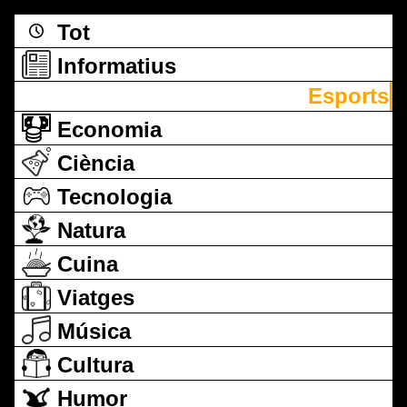
Tot
Informatius
Esports
Economia
Ciència
Tecnologia
Natura
Cuina
Viatges
Música
Cultura
Humor