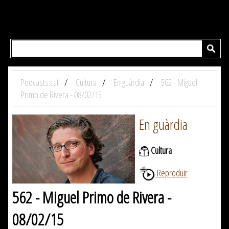
Podcasts.cat
Cultura
En guàrdia
562 - Miguel
Primo de Rivera - 08/02/15
En guàrdia
Cultura
Reproduir
562 - Miguel Primo de Rivera -
08/02/15