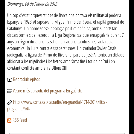
Diumenge, 08 de Febrer de 2015
Un cop d'estat orquestrat des de Barcelona portava els militars al poder a
Espanya el 1923. Al capdavant, Miguel Primo de Rivera, el capità general de
Catalunya. Un home sense ideologia política definida, amb suports tan
dispars com els de l'exèrcit i la Lliga Regionalista que encapçalaria durant 7
anys un règim dictatorial basat en el nacionalcatolicisme, l'autarquia
econòmica i la lluita contra els separatismes. L'historiador Xavier Casals
radiografia la figura de Primo de Rivera, el pare de José Antonio, un dictador
aficionat a les migdiades i les festes, amb fama fins i tot de ridícul i en
constant conflicte amb el rei Alfons XIII.
Reproduir episodi
Veure més episodis del programa En guàrdia
http://www.ccma.cat/catradio/en-guàrdia!-1714-2014/fitxa-
programa/944
RSS feed