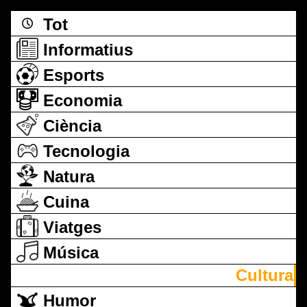
Tot
Informatius
Esports
Economia
Ciència
Tecnologia
Natura
Cuina
Viatges
Música
Cultura
Humor