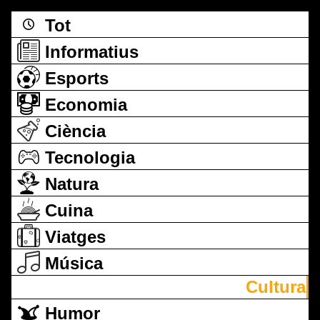
Tot
Informatius
Esports
Economia
Ciència
Tecnologia
Natura
Cuina
Viatges
Música
Cultura
Humor