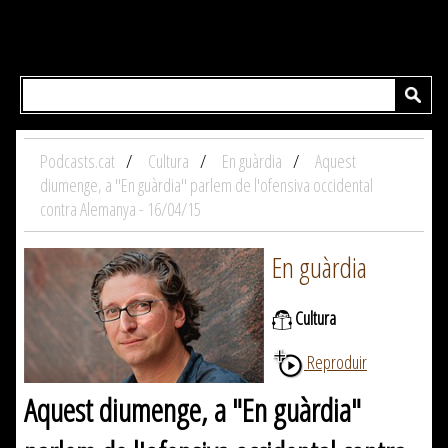
Podcasts.cat
Cultura
En guàrdia
Aquest
diumenge, a "En guàrdia" parlem de l'ofensiva occidental
contra Alemanya - 16/04/15
En guàrdia
Cultura
Reproduir
Aquest diumenge, a "En guàrdia"