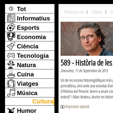
Tot
Podcasts.cat
Cultura
E
Informatius
Esports
Economia
Ciència
Tecnologia
589 - Història de le
Natura
Divendres, 11 de Septembre de 2015
Cuina
Un de les escoles historiogràfiques més 
Viatges
periodística, sinó amb una voluntat d'an
d'Història del Present. Anem a veure co
Música
indecís" i Marc Andreu, doctor en històri
Cultura
Reproduir episodi
Humor