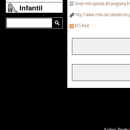
Veure més episodis del programa En
Infantil
http://www.ccma.cat/catradio/en-g
RSS feed
Sobre Podca