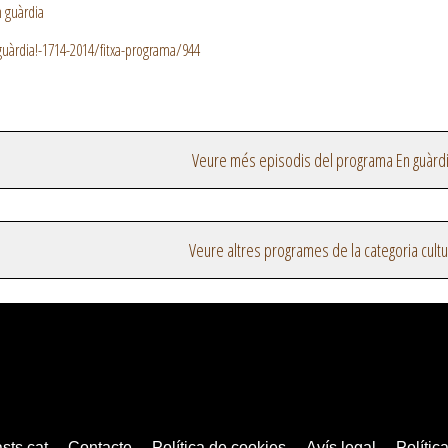
 guàrdia
uàrdia!-1714-2014/fitxa-programa/944
Veure més episodis del programa En guàrd
Veure altres programes de la categoria cultu
sts.cat
Contacte
Política de cookies
Avís legal
Política