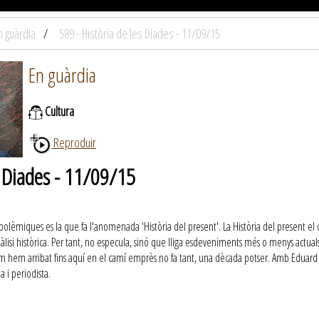
n guàrdia
589 - Història de les Diades - 11/09/15
En guàrdia
Cultura
Reproduir
s Diades - 11/09/15
polèmiques es la que fa l'anomenada 'Història del present'. La Història del present el
àlisi històrica. Per tant, no especula, sinó que lliga esdeveniments més o menys actual
m hem arribat fins aquí en el camí emprès no fa tant, una dècada potser. Amb Eduard V
a i periodista.