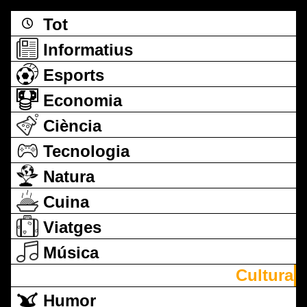
Tot
Informatius
Esports
Economia
Ciència
Tecnologia
Natura
Cuina
Viatges
Música
Cultura
Humor