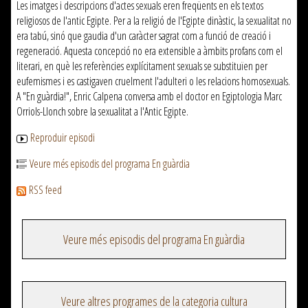
Les imatges i descripcions d'actes sexuals eren freqüents en els textos
religiosos de l'antic Egipte. Per a la religió de l'Egipte dinàstic, la sexualitat no
era tabú, sinó que gaudia d'un caràcter sagrat com a funció de creació i
regeneració. Aquesta concepció no era extensible a àmbits profans com el
literari, en què les referències explícitament sexuals se substituïen per
eufemismes i es castigaven cruelment l'adulteri o les relacions homosexuals.
A "En guàrdia!", Enric Calpena conversa amb el doctor en Egiptologia Marc
Orriols-Llonch sobre la sexualitat a l'Antic Egipte.
Reproduir episodi
Veure més episodis del programa En guàrdia
RSS feed
Veure més episodis del programa En guàrdia
Veure altres programes de la categoria cultura