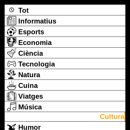
Tot
Informatius
Esports
Economia
Ciència
Tecnologia
Natura
Cuina
Viatges
Música
Cultura
Humor