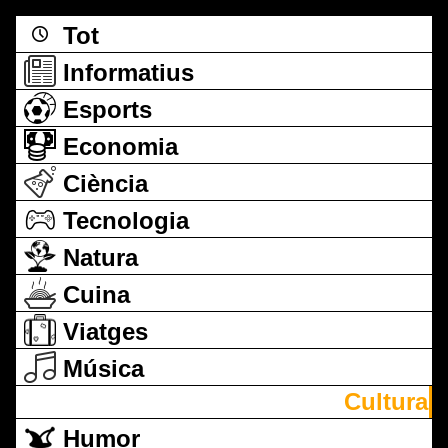
Tot
Informatius
Esports
Economia
Ciència
Tecnologia
Natura
Cuina
Viatges
Música
Cultura
Humor