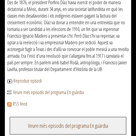
Des de 1876, el president Porfirio Díaz havia exercit el poder de manera
dictatorial a Mèxic, durant 34 anys, en una societat latifundista en què les
classes més desafavorides i els indígenes estaven pagant la factura del
creixement econòmic. Díaz va donar a entendre en una entrevista que no
tornaria a ser candidat a les eleccions de 1910, un fet que va esperonar
Francisco Ignacio Madero a presentar-s'hi. Però Díaz s'hi va repensar, va
optar a la reelecció i va empresonar Madero per sedició. Aquest va
aconseguir fugir a Texas i des d'allà va convocar el poble mexicà a una revolta
armada. Era l'inici d'una revolució que s'allargaria fins al 1917 i canviaria el
país per sempre. En parlem amb Isabel Rodà, antropòloga, i Francisco Javier
Laviña, professor titular del Departament d'Història de la UB.
Reproduir episodi
Veure més episodis del programa En guàrdia
RSS feed
Veure més episodis del programa En guàrdia