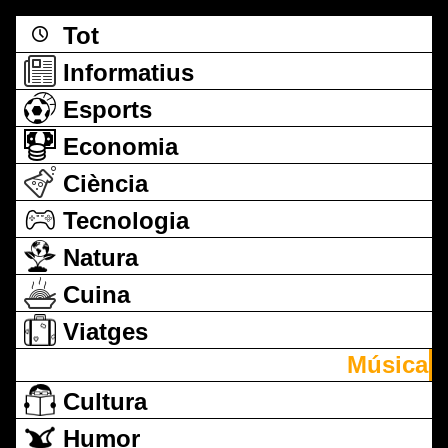
Tot
Informatius
Esports
Economia
Ciència
Tecnologia
Natura
Cuina
Viatges
Música
Cultura
Humor