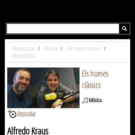
Podcasts.cat
Música
Els homes clàssics
Alfredo Kraus
Els homes
clàssics
Música
Reproduir
Alfredo Kraus